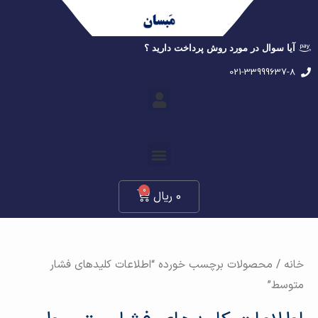
آیا سوال در مورد روش پرداخت دارید ؟
021-33999637-8
0
0
ریال
خانه
/ محصولات برچسب خورده “اطلاعات کلیدهای فشار
متوسط”