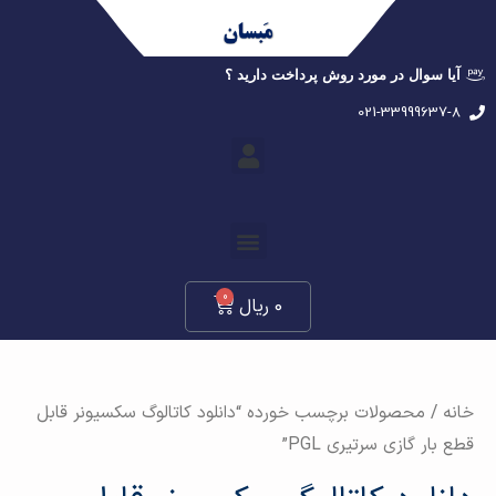
آیا سوال در مورد روش پرداخت دارید ؟
021-33999637-8
0
0
ریال
خانه
/ محصولات برچسب خورده “دانلود کاتالوگ سکسیونر قابل
قطع بار گازي سرتیری PGL”