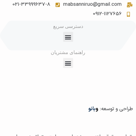
021-33999637-8
mabsanniruo@gmail.com
0912-1127656
دسترسی سریع
راهنمای مشتریان
طراحی و توسعه:
و
بانو