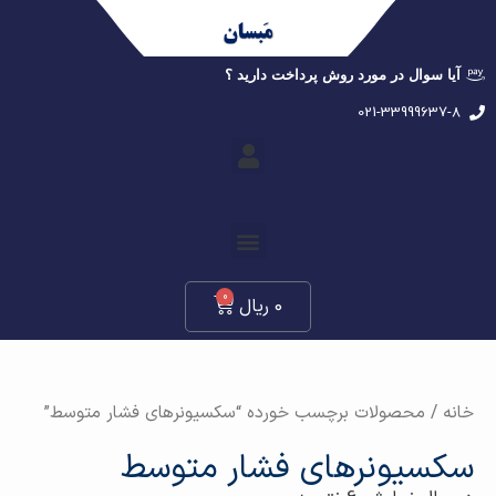
آیا سوال در مورد روش پرداخت دارید ؟
021-33999637-8
0
0
ریال
خانه
/ محصولات برچسب خورده “سکسیونرهای فشار متوسط”
سکسیونرهای فشار متوسط