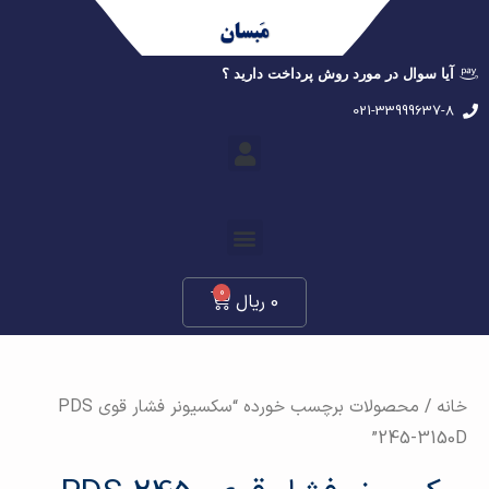
آیا سوال در مورد روش پرداخت دارید ؟
021-33999637-8
0
0
ریال
خانه
/ محصولات برچسب خورده “سکسیونر فشار قوی PDS
245-3150D”