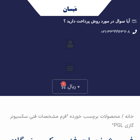
آیا سوال در مورد روش پرداخت دارید ؟
021-33999637-8
0
0
ریال
خانه
/ محصولات برچسب خورده “فرم مشخصات فنی سکسیونر
گازی PGL”