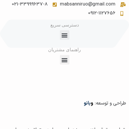
021-33999637-8
mabsanniruo@gmail.com
0912-1127656
دسترسی سریع
راهنمای مشتریان
طراحی و توسعه:
و
بانو