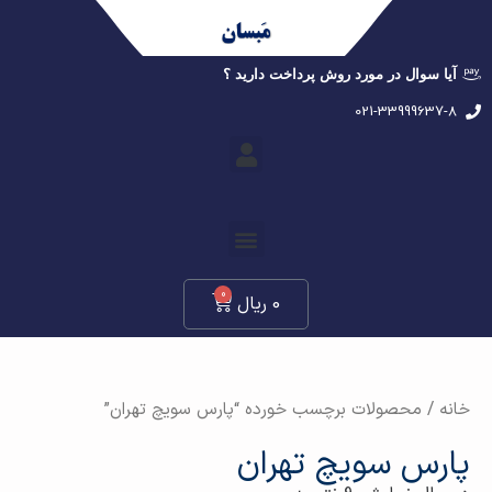
آیا سوال در مورد روش پرداخت دارید ؟
021-33999637-8
0
0
ریال
خانه
/ محصولات برچسب خورده “پارس سویچ تهران”
پارس سویچ تهران