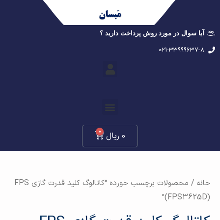
آیا سوال در مورد روش پرداخت دارید ؟
021-33999637-8
0
0
ریال
خانه
/ محصولات برچسب خورده “کاتالوگ کلید قدرت گازی FPS
(FPS3625D)”