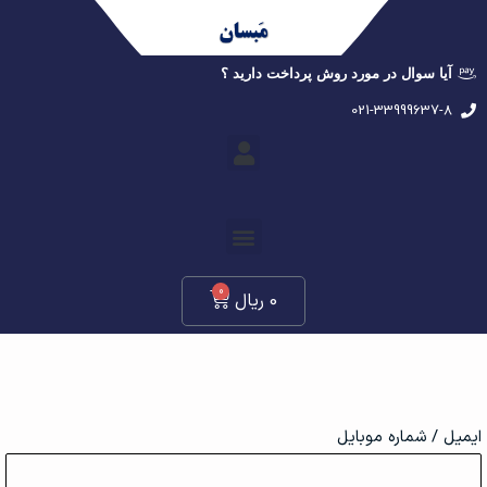
آیا سوال در مورد روش پرداخت دارید ؟
021-33999637-8
0
0
ریال
ایمیل / شماره موبایل